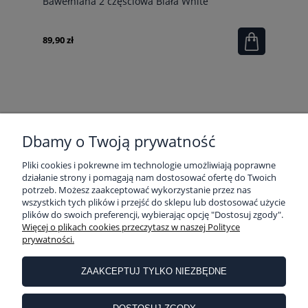
Bawełniana 2 cżęściowa Biała White
89,90 zł
Dbamy o Twoją prywatność
POMOC
Pliki cookies i pokrewne im technologie umożliwiają poprawne
działanie strony i pomagają nam dostosować ofertę do Twoich
potrzeb. Możesz zaakceptować wykorzystanie przez nas
MOJE KONTO
wszystkich tych plików i przejść do sklepu lub dostosować użycie
plików do swoich preferencji, wybierając opcję "Dostosuj zgody".
Więcej o plikach cookies przeczytasz w naszej Polityce
prywatności.
PŁATNOŚCI I DOSTAWA
ZAAKCEPTUJ TYLKO NIEZBĘDNE
INFORMACJE