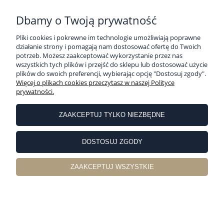
PŁATNOŚCI I DOSTAWA
Dbamy o Twoją prywatność
Pliki cookies i pokrewne im technologie umożliwiają poprawne
działanie strony i pomagają nam dostosować ofertę do Twoich
INFORMACJE
potrzeb. Możesz zaakceptować wykorzystanie przez nas
wszystkich tych plików i przejść do sklepu lub dostosować użycie
plików do swoich preferencji, wybierając opcję "Dostosuj zgody".
O NAS
Więcej o plikach cookies przeczytasz w naszej Polityce
prywatności.
Sklep internetowy Pościelownia | ul. Partyzancka 10, 63-400 Ostrów
Wielkopolski |
sklep@poscielownia.pl
|
786 821 018
| NIP: 6222220053 |
ZAAKCEPTUJ TYLKO NIEZBĘDNE
REGON: 251529648
pokaż pełną wersję strony
DOSTOSUJ ZGODY
Sklep internetowy Shoper Premium
ZAAKCEPTUJ WSZYSTKIE