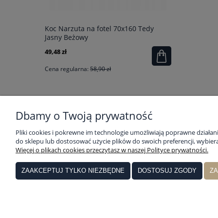
Koc Narzuta na fotel 70x160 Tedy
Ręcznik Pl
Jasny Beżowy
Stitch HIT
49,48 zł
62,91 zł
Cena regularna:
58,90 zł
Cena regular
Dbamy o Twoją prywatność
POMOC
MOJE KONTO
Pliki cookies i pokrewne im technologie umożliwiają poprawne działa
do sklepu lub dostosować użycie plików do swoich preferencji, wybiera
Więcej o plikach cookies przeczytasz w naszej Polityce prywatności.
Zwroty i reklamacja
Twoje zamówienia
Regulamin
Ustawienia konta
ZAAKCEPTUJ TYLKO NIEZBĘDNE
DOSTOSUJ ZGODY
ZA
Przechowalnia
Sklep internetowy Pościelownia | ul. Par