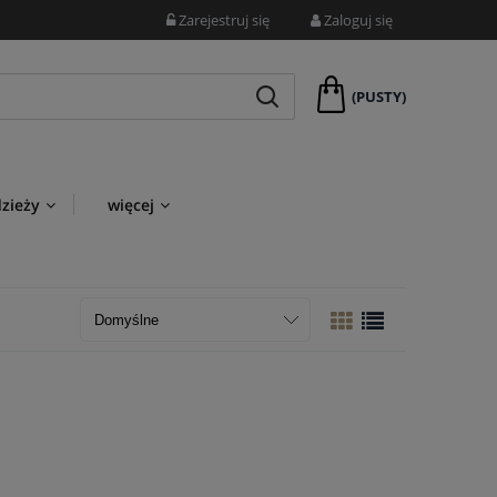
Zarejestruj się
Zaloguj się
(PUSTY)
dzieży
więcej