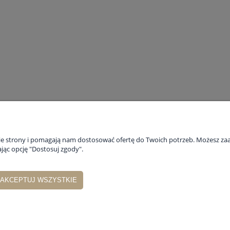
ażowy Kąpielowy 70x140
Firana gotowa Rebecca 140x250
stalowa/szara na przelotkach
69,45 zł
na:
69,90 zł
Cena regularna:
138,90 zł
PŁATNOŚCI I DOSTAWA
INFORMACJE
nie strony i pomagają nam dostosować ofertę do Twoich potrzeb. Możesz zaa
jąc opcję "Dostosuj zgody".
Formy płatności
Polityka prywat
Czas i koszty dostawy
AKCEPTUJ WSZYSTKIE
Czas realizacji zamówienia
tyzancka 10, 63-400 Ostrów Wielkopolski |
sklep@poscielownia.pl
|
786 821 0
Sklep internetowy Shoper Premium