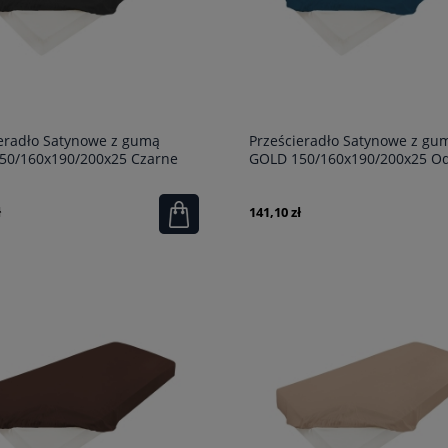
eradło Satynowe z gumą
Prześcieradło Satynowe z gu
50/160x190/200x25 Czarne
GOLD 150/160x190/200x25 Od
Niebieskiego
ł
141,10 zł