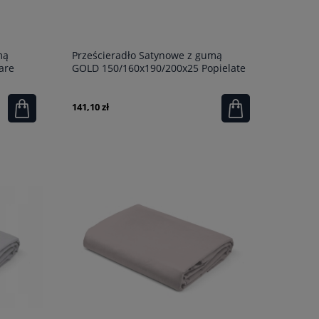
mą
Prześcieradło Satynowe z gumą
are
GOLD 150/160x190/200x25 Popielate
141,10 zł