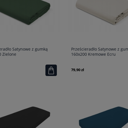
eradło Satynowe z gumką
Prześcieradło Satynowe z gu
 Zielone
160x200 Kremowe Ecru
79,90 zł