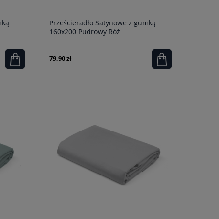
mką
Prześcieradło Satynowe z gumką
160x200 Pudrowy Róż
79,90 zł