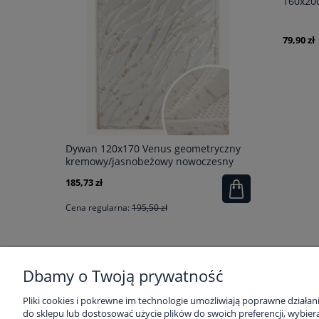
160x200
79,90 zł
Dywan 120x170 Venus geometryczny
Pościel Sa
kremowy/jasnobeżowy nowoczesny
185,73 zł
212,31 zł
Cena regularna:
195,50 zł
Cena regular
Dbamy o Twoją prywatność
POMOC
MOJE KONTO
Pliki cookies i pokrewne im technologie umożliwiają poprawne działa
do sklepu lub dostosować użycie plików do swoich preferencji, wybiera