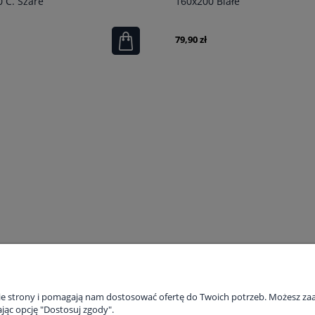
 C. Szare
160x200 Białe
79,90 zł
tynowa 220x200 Kwiaty
Koc 150x200 NINA szałwiowy
68,18 zł
na:
235,90 zł
Cena regularna:
90,90 zł
PŁATNOŚCI I DOSTAWA
INFORMACJE
nie strony i pomagają nam dostosować ofertę do Twoich potrzeb. Możesz zaa
jąc opcję "Dostosuj zgody".