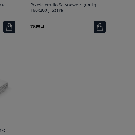
mką
Prześcieradło Satynowe z gumką
160x200 J. Szare
79,90 zł
mką