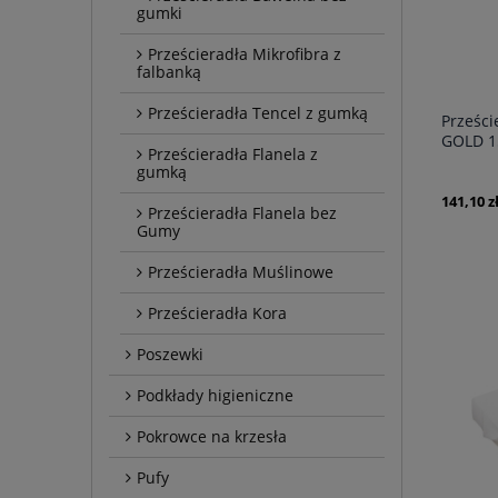
gumki
Prześcieradła Mikrofibra z
falbanką
Prześcieradła Tencel z gumką
Prześci
GOLD 1
Prześcieradła Flanela z
gumką
141,10 z
Prześcieradła Flanela bez
Gumy
Prześcieradła Muślinowe
Prześcieradła Kora
Poszewki
Podkłady higieniczne
Pokrowce na krzesła
Pufy