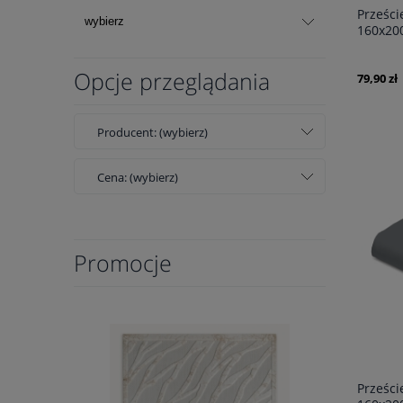
Prześci
160x20
Opcje przeglądania
79,90 zł
Producent: (wybierz)
Cena: (wybierz)
Promocje
Prześci