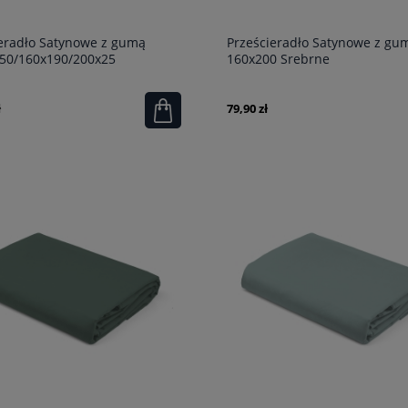
eradło Satynowe z gumą
Prześcieradło Satynowe z gu
50/160x190/200x25
160x200 Srebrne
owe
ł
79,90 zł