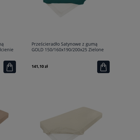
mą
Prześcieradło Satynowe z gumą
cienie
GOLD 150/160x190/200x25 Zielone
141,10 zł