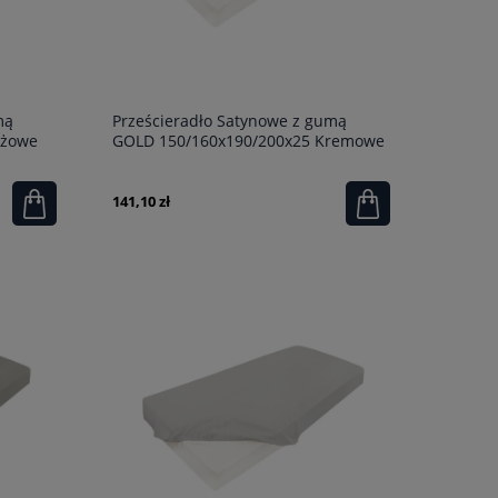
mą
Prześcieradło Satynowe z gumą
eżowe
GOLD 150/160x190/200x25 Kremowe
141,10 zł