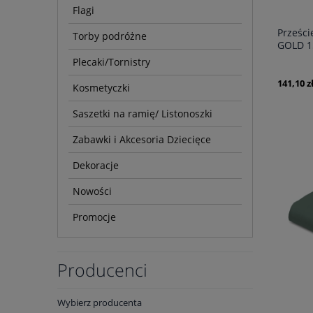
Flagi
Prześci
Torby podróżne
GOLD 1
Granat
Plecaki/Tornistry
141,10 z
Kosmetyczki
Saszetki na ramię/ Listonoszki
Zabawki i Akcesoria Dziecięce
Dekoracje
Nowości
Promocje
Producenci
Wybierz producenta