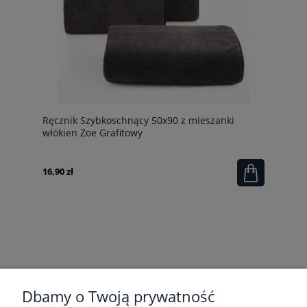
Ręcznik Szybkoschnący 50x90 z mieszanki
włókien Zoe Grafitowy
16,90 zł
POMOC
Dbamy o Twoją prywatność