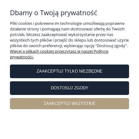
PŁATNOŚCI I DOSTAWA
Dbamy o Twoją prywatność
Pliki cookies i pokrewne im technologie umożliwiają poprawne
działanie strony i pomagają nam dostosować ofertę do Twoich
INFORMACJE
potrzeb. Możesz zaakceptować wykorzystanie przez nas
wszystkich tych plików i przejść do sklepu lub dostosować użycie
plików do swoich preferencji, wybierając opcję "Dostosuj zgody".
O NAS
Więcej o plikach cookies przeczytasz w naszej Polityce
prywatności.
Sklep internetowy Pościelownia | ul. Partyzancka 10, 63-400 Ostrów
Wielkopolski |
sklep@poscielownia.pl
|
786 821 018
| NIP: 6222220053 |
ZAAKCEPTUJ TYLKO NIEZBĘDNE
REGON: 251529648
pokaż pełną wersję strony
DOSTOSUJ ZGODY
Sklep internetowy Shoper Premium
ZAAKCEPTUJ WSZYSTKIE