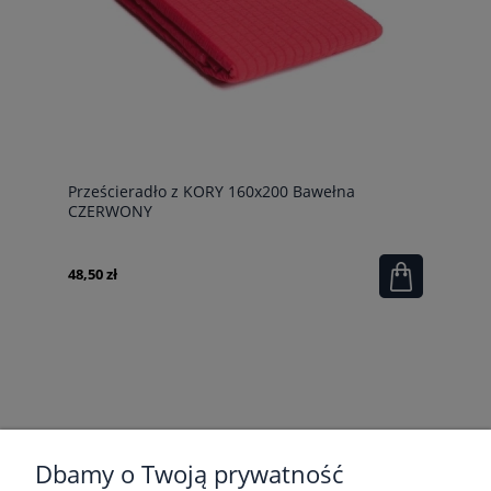
Prześcieradło z KORY 160x200 Bawełna
CZERWONY
48,50 zł
POMOC
Dbamy o Twoją prywatność