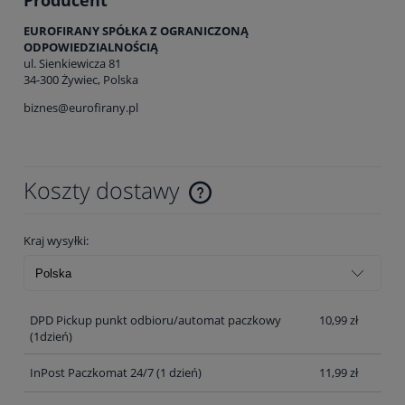
EUROFIRANY SPÓŁKA Z OGRANICZONĄ
ODPOWIEDZIALNOŚCIĄ
ul. Sienkiewicza 81
34-300 Żywiec, Polska
biznes@eurofirany.pl
Koszty dostawy
Cena nie zawiera ewentualnych kosztów płatności
Kraj wysyłki:
DPD Pickup punkt odbioru/automat paczkowy
10,99 zł
(1dzień)
InPost Paczkomat 24/7 (1 dzień)
11,99 zł