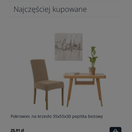
Najczęściej kupowane
Pokrowiec na krzesło 35x55x30 pepitka beżowy
Po
25,91 zł
69