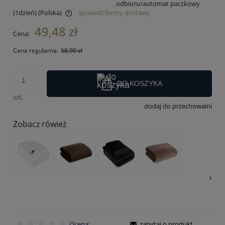
odbioru/automat paczkowy
(1dzień)
(Polska)
sprawdź formy dostawy
Cena nie zawiera ewentualnych kosztów płatności
49,48 zł
Cena:
Cena regularna:
58,90 zł
DO KOSZYKA
szt.
dodaj do przechowalni
Zobacz rówież
Ocena:
zapytaj o produkt