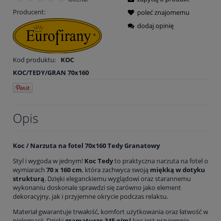
Producent:
poleć znajomemu
dodaj opinię
Kod produktu:
KOC
KOC/TEDY/GRAN 70x160
Opis
Koc / Narzuta na fotel 70x160 Tedy Granatowy
Styl i wygoda w jednym!
Koc Tedy
to praktyczna narzuta na fotel o
wymiarach
70 x 160 cm
, która zachwyca swoją
miękką w dotyku
strukturą
. Dzięki eleganckiemu wyglądowi oraz starannemu
wykonaniu doskonale sprawdzi się zarówno jako element
dekoracyjny, jak i przyjemne okrycie podczas relaksu.
Materiał gwarantuje trwałość, komfort użytkowania oraz łatwość w
pielęgnacji. Dzięki
gramaturze 345 g/m²
koc jest przyjemnie