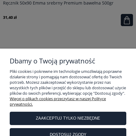
Ręcznik 50x90 Emma srebrny Premium bawełna 500gr
31,40 zł
POMOC
Dbamy o Twoją prywatność
Pliki cookies i pokrewne im technologie umożliwiają poprawne
MOJE KONTO
działanie strony i pomagają nam dostosować ofertę do Twoich
potrzeb. Możesz zaakceptować wykorzystanie przez nas
wszystkich tych plików i przejść do sklepu lub dostosować użycie
plików do swoich preferencji, wybierając opcję "Dostosuj zgody".
PŁATNOŚCI I DOSTAWA
Więcej o plikach cookies przeczytasz w naszej Polityce
prywatności.
INFORMACJE
ZAAKCEPTUJ TYLKO NIEZBĘDNE
DOSTOSUJ ZGODY
O NAS