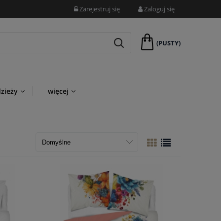
Zarejestruj się
Zaloguj się
(PUSTY)
dzieży
więcej