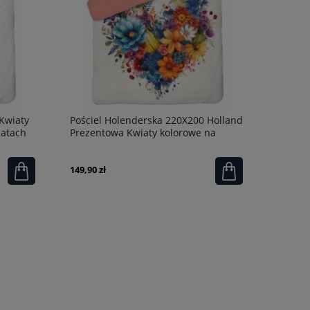
Kwiaty
Pościel Holenderska 220X200 Holland
iatach
Prezentowa Kwiaty kolorowe na
jasnym tle multikolor
149,90 zł