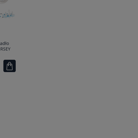
radło
ERSEY