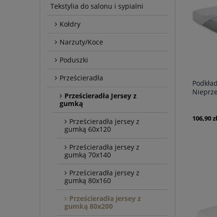
Tekstylia do salonu i sypialni
Kołdry
Narzuty/Koce
Poduszki
Prześcieradła
Podkład
Nieprz
Prześcieradła Jersey z
Białe
gumką
106,90 z
Prześcieradła jersey z
gumką 60x120
Prześcieradła jersey z
gumką 70x140
Prześcieradła jersey z
gumką 80x160
Prześcieradła jersey z
gumką 80x200