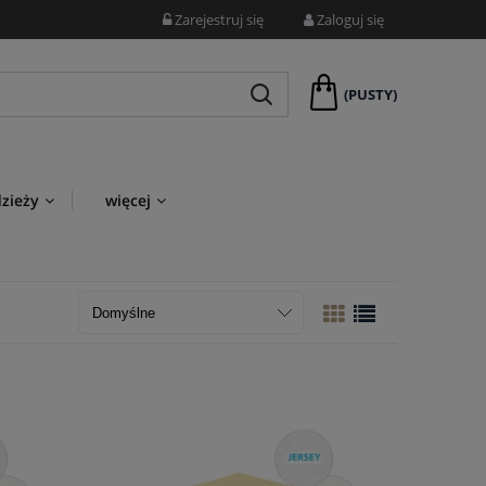
Zarejestruj się
Zaloguj się
(PUSTY)
dzieży
więcej