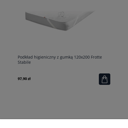
Podkład higieniczny z gumką 120x200 Frotte
Stabile
97,90 zł
POMOC