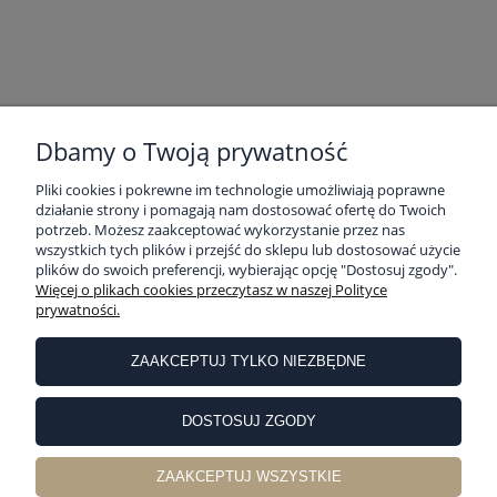
POMOC
Dbamy o Twoją prywatność
Pliki cookies i pokrewne im technologie umożliwiają poprawne
MOJE KONTO
działanie strony i pomagają nam dostosować ofertę do Twoich
potrzeb. Możesz zaakceptować wykorzystanie przez nas
wszystkich tych plików i przejść do sklepu lub dostosować użycie
plików do swoich preferencji, wybierając opcję "Dostosuj zgody".
PŁATNOŚCI I DOSTAWA
Więcej o plikach cookies przeczytasz w naszej Polityce
prywatności.
INFORMACJE
ZAAKCEPTUJ TYLKO NIEZBĘDNE
DOSTOSUJ ZGODY
O NAS
Sklep internetowy Pościelownia | ul. Partyzancka 10, 63-400 Ostrów
ZAAKCEPTUJ WSZYSTKIE
Wielkopolski |
sklep@poscielownia.pl
|
786 821 018
| NIP: 6222220053 |