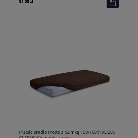
84,00 zł
Prześcieradło Frotte z Gumką 150/160x190/200
CLASSIC Ciemnobrązowe