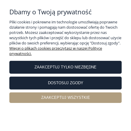
Dbamy o Twoją prywatność
Pliki cookies i pokrewne im technologie umożliwiają poprawne
działanie strony i pomagają nam dostosować ofertę do Twoich
potrzeb. Możesz zaakceptować wykorzystanie przez nas
wszystkich tych plików i przejść do sklepu lub dostosować użycie
plików do swoich preferencji, wybierając opcję "Dostosuj zgody".
Więcej o plikach cookies przeczytasz w naszej Polityce
prywatności.
ZAAKCEPTUJ TYLKO NIEZBĘDNE
Prześcieradło Frotte z Gumką 150/160x190/200
CLASSIC Ecru
DOSTOSUJ ZGODY
84,00 zł
ZAAKCEPTUJ WSZYSTKIE