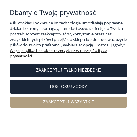
Dbamy o Twoją prywatność
Pliki cookies i pokrewne im technologie umożliwiają poprawne
działanie strony i pomagają nam dostosować ofertę do Twoich
potrzeb. Możesz zaakceptować wykorzystanie przez nas
wszystkich tych plików i przejść do sklepu lub dostosować użycie
plików do swoich preferencji, wybierając opcję "Dostosuj zgody".
Więcej o plikach cookies przeczytasz w naszej Polityce
prywatności.
Ręcznik 70x140 Cleo kremowy Premium
bawełna 500gr
ZAAKCEPTUJ TYLKO NIEZBĘDNE
DOSTOSUJ ZGODY
69,00 zł
ZAAKCEPTUJ WSZYSTKIE
NOWOŚĆ