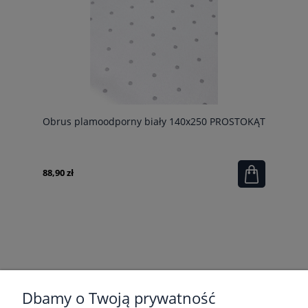
Obrus plamoodporny biały 140x250 PROSTOKĄT
88,90 zł
POMOC
Dbamy o Twoją prywatność