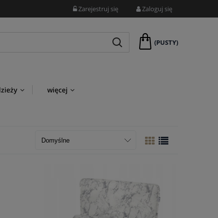
Zarejestruj się
Zaloguj się
(PUSTY)
dzieży
więcej