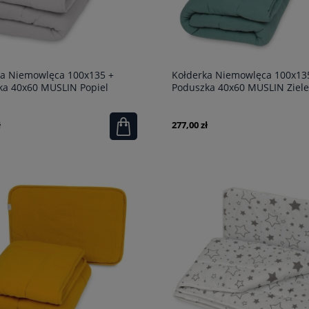
ka Niemowlęca 100x135 +
Kołderka Niemowlęca 100x13
ka 40x60 MUSLIN Popiel
Poduszka 40x60 MUSLIN Ziel
ł
277,00 zł