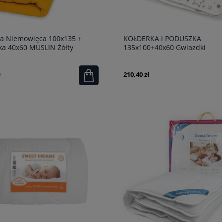
ka Niemowlęca 100x135 +
KOŁDERKA i PODUSZKA
ka 40x60 MUSLIN Żółty
135x100+40x60 Gwiazdki
ł
210,40 zł