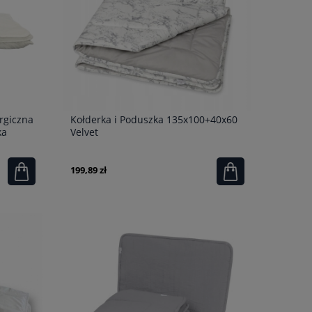
rgiczna
Kołderka i Poduszka 135x100+40x60
ka
Velvet
199,89 zł