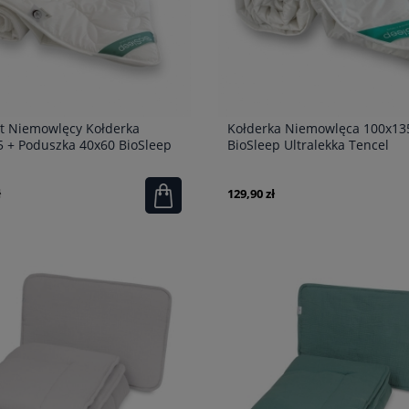
t Niemowlęcy Kołderka
Kołderka Niemowlęca 100x13
 + Poduszka 40x60 BioSleep
BioSleep Ultralekka Tencel
zna Tencel
ł
129,90 zł