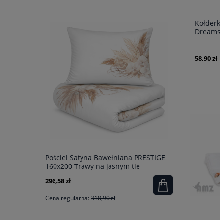
Kołder
Dreams
58,90 zł
Pościel Satyna Bawełniana PRESTIGE
Komplet Rę
160x200 Trawy na jasnym tle
Minge kre
296,58 zł
230,31 zł
Cena regularna:
318,90 zł
Cena regular