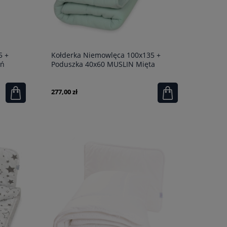
5 +
Kołderka Niemowlęca 100x135 +
eń
Poduszka 40x60 MUSLIN Mięta
277,00 zł