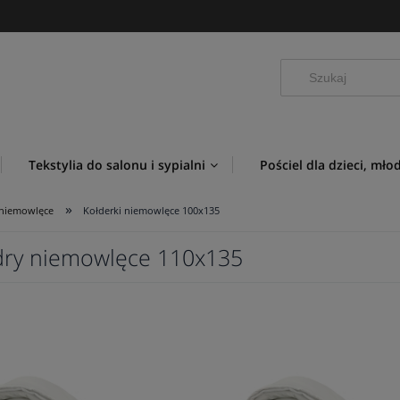
Tekstylia do salonu i sypialni
Pościel dla dzieci, mło
»
 niemowlęce
Kołderki niemowlęce 100x135
dry niemowlęce 110x135