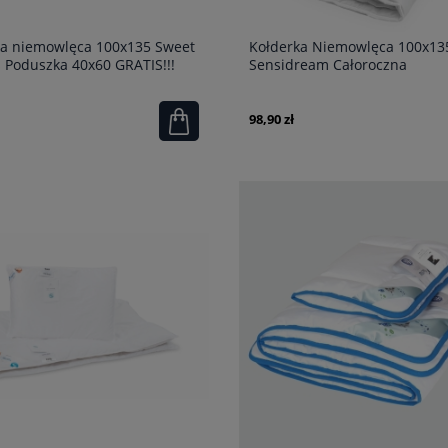
ka niemowlęca 100x135 Sweet
Kołderka Niemowlęca 100x13
 Poduszka 40x60 GRATIS!!!
Sensidream Całoroczna
98,90 zł
czników 3 szt. Eva by Eva
Koc 200x220 NINA srebrny
mowy/brązowy
99,92 zł
na:
255,90 zł
Cena regularna:
124,90 zł