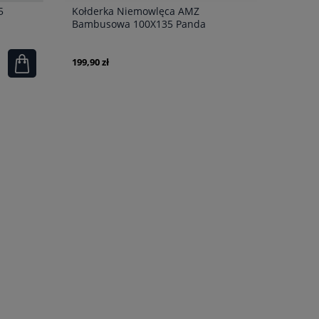
5
Kołderka Niemowlęca AMZ
Bambusowa 100X135 Panda
199,90 zł