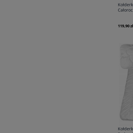
Kołder
Całoroc
Francu
119,90 z
Kołder