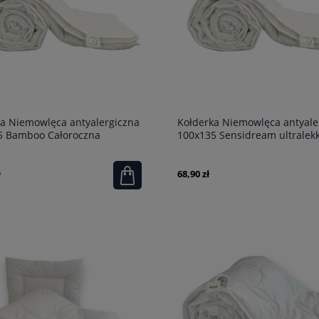
a Niemowlęca antyalergiczna
Kołderka Niemowlęca antyale
5 Bamboo Całoroczna
100x135 Sensidream ultralek
ł
68,90 zł