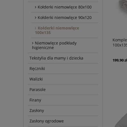
Kołderki niemowlęce 80x100
Kołderki niemowlęce 90x120
Kołderki niemowlęce
100x135
Komple
Niemowlęce podkłady
100x135
higieniczne
Całoroc
Tekstylia dla mamy i dziecka
199,90 z
Ręczniki
Walizki
Parasole
Firany
Zasłony
Zasłony ogrodowe