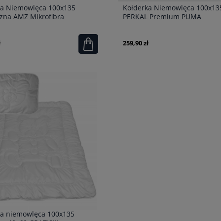
ka Niemowlęca 100x135
Kołderka Niemowlęca 100x13
zna AMZ Mikrofibra
PERKAL Premium PUMA
ska
ł
259,90 zł
ka niemowlęca 100x135