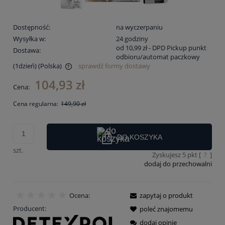
Dostępność:
na wyczerpaniu
Wysyłka w:
24 godziny
od 10,99 zł
- DPD Pickup punkt
Dostawa:
odbioru/automat paczkowy
(1dzień)
(Polska)
sprawdź formy dostawy
Cena nie zawiera ewentualnych kosztów płatności
104,93 zł
Cena:
Cena regularna:
149,90 zł
DO KOSZYKA
szt.
Zyskujesz
5
pkt [
?
]
dodaj do przechowalni
Ocena:
zapytaj o produkt
Producent:
poleć znajomemu
dodaj opinię