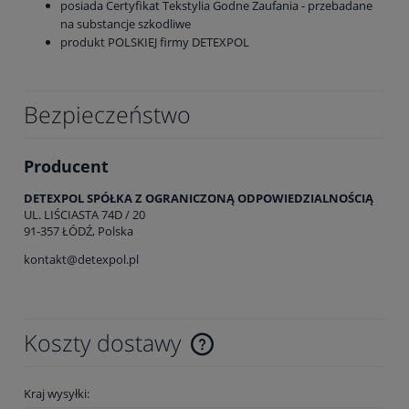
posiada Certyfikat Tekstylia Godne Zaufania - przebadane
na substancje szkodliwe
produkt POLSKIEJ firmy DETEXPOL
Bezpieczeństwo
Producent
DETEXPOL SPÓŁKA Z OGRANICZONĄ ODPOWIEDZIALNOŚCIĄ
UL. LIŚCIASTA 74D / 20
91-357 ŁÓDŹ, Polska
kontakt@detexpol.pl
Koszty dostawy
Cena nie zawiera ewentualnych kosztów płatności
Kraj wysyłki: