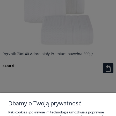
Ręcznik 70x140 Adore biały Premium bawełna 500gr
57,50 zł
POMOC
Dbamy o Twoją prywatność
Pliki cookies i pokrewne im technologie umożliwiają poprawne
MOJE KONTO