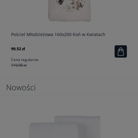
Pościel Młodzieżowa 160x200 Koń w Kwiatach
Po
99,52 zł
89
Cena regularna:
119,90 zł
Nowości