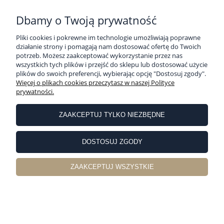
PŁATNOŚCI I DOSTAWA
Dbamy o Twoją prywatność
Pliki cookies i pokrewne im technologie umożliwiają poprawne
działanie strony i pomagają nam dostosować ofertę do Twoich
INFORMACJE
potrzeb. Możesz zaakceptować wykorzystanie przez nas
wszystkich tych plików i przejść do sklepu lub dostosować użycie
plików do swoich preferencji, wybierając opcję "Dostosuj zgody".
O NAS
Więcej o plikach cookies przeczytasz w naszej Polityce
prywatności.
Sklep internetowy Pościelownia | ul. Partyzancka 10, 63-400 Ostrów
Wielkopolski |
sklep@poscielownia.pl
|
786 821 018
| NIP: 6222220053 |
ZAAKCEPTUJ TYLKO NIEZBĘDNE
REGON: 251529648
pokaż pełną wersję strony
DOSTOSUJ ZGODY
Sklep internetowy Shoper Premium
ZAAKCEPTUJ WSZYSTKIE