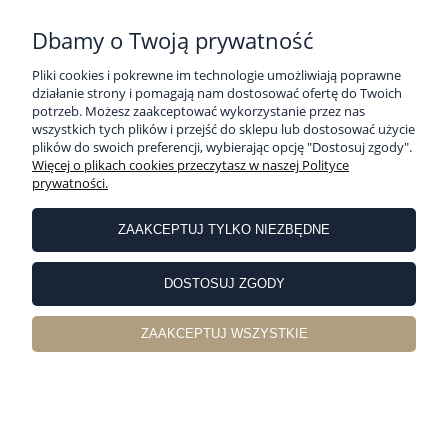
PŁATNOŚCI I DOSTAWA
Dbamy o Twoją prywatność
Pliki cookies i pokrewne im technologie umożliwiają poprawne
działanie strony i pomagają nam dostosować ofertę do Twoich
INFORMACJE
potrzeb. Możesz zaakceptować wykorzystanie przez nas
wszystkich tych plików i przejść do sklepu lub dostosować użycie
plików do swoich preferencji, wybierając opcję "Dostosuj zgody".
O NAS
Więcej o plikach cookies przeczytasz w naszej Polityce
prywatności.
Sklep internetowy Pościelownia | ul. Partyzancka 10, 63-400 Ostrów
Wielkopolski |
sklep@poscielownia.pl
|
786 821 018
| NIP: 6222220053 |
ZAAKCEPTUJ TYLKO NIEZBĘDNE
REGON: 251529648
pokaż pełną wersję strony
DOSTOSUJ ZGODY
Sklep internetowy Shoper Premium
ZAAKCEPTUJ WSZYSTKIE