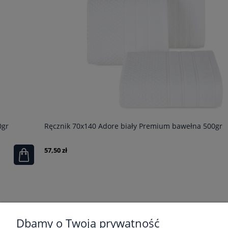
Ręcznik 70x140 Adore biały Premium bawełna 500gr
57,50 zł
POMOC
Dbamy o Twoją prywatność