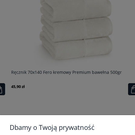
Ręcznik 70x140 Fero kremowy Premium bawełna 500gr
45,90 zł
POMOC
Dbamy o Twoją prywatność