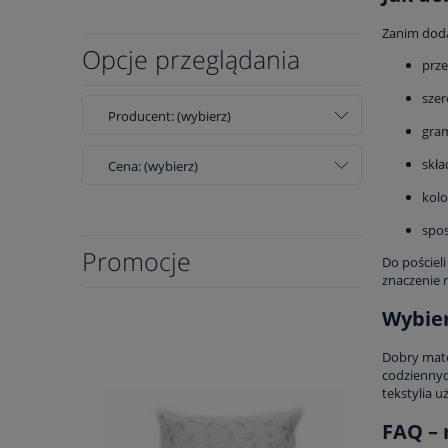
Zanim doda
Opcje przeglądania
prze
szer
Producent: (wybierz)
gra
skła
Cena: (wybierz)
kolo
spos
Promocje
Do pościel
znaczenie 
Wybier
Dobry mater
codziennyc
tekstylia u
FAQ – 