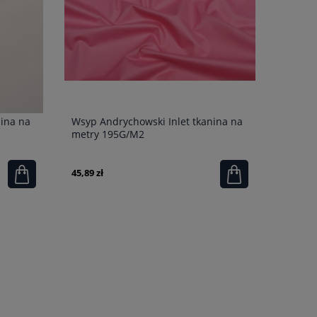
nina na
Wsyp Andrychowski Inlet tkanina na
metry 195G/M2
45,89 zł