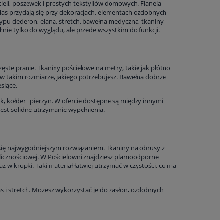
ieli, poszewek i prostych tekstyliów domowych. Flanela
atłas przydają się przy dekoracjach, elementach ozdobnych
typu dederon, elana, stretch, bawełna medyczna, tkaniny
nie tylko do wyglądu, ale przede wszystkim do funkcji.
częste pranie. Tkaniny pościelowe na metry, takie jak płótno
e w takim rozmiarze, jakiego potrzebujesz. Bawełna dobrze
siące.
, kołder i pierzyn. W ofercie dostępne są między innymi
est solidne utrzymanie wypełnienia.
 się najwygodniejszym rozwiązaniem. Tkaniny na obrusy z
kolicznościowej. W Pościelowni znajdziesz plamoodporne
 w kropki. Taki materiał łatwiej utrzymać w czystości, co ma
as i stretch. Możesz wykorzystać je do zasłon, ozdobnych