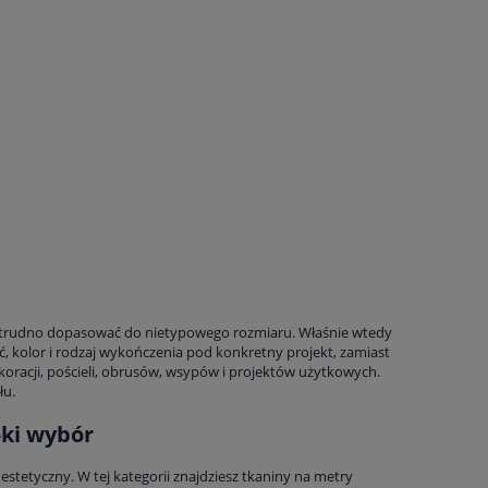
el trudno dopasować do nietypowego rozmiaru. Właśnie wtedy
, kolor i rodzaj wykończenia pod konkretny projekt, zamiast
koracji, pościeli, obrusów, wsypów i projektów użytkowych.
łu.
oki wybór
stetyczny. W tej kategorii znajdziesz tkaniny na metry