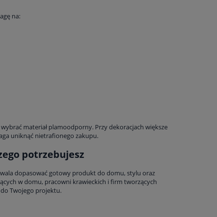
agę na:
rto wybrać materiał plamoodporny. Przy dekoracjach większe
maga uniknąć nietrafionego zakupu.
czego potrzebujesz
i pozwala dopasować gotowy produkt do domu, stylu oraz
jących w domu, pracowni krawieckich i firm tworzących
e do Twojego projektu.