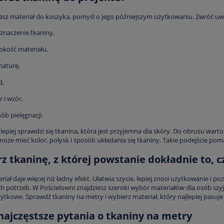
sz materiał do koszyka, pomyśl o jego późniejszym użytkowaniu. Zwróć uw
znaczenie tkaniny,
okość materiału,
maturę,
d,
r i wzór,
ób pielęgnacji.
i lepiej sprawdzi się tkanina, która jest przyjemna dla skóry. Do obrusu wa
może mieć kolor, połysk i sposób układania się tkaniny. Takie podejście po
z tkaninę, z której powstanie dokładnie to, 
iał daje więcej niż ładny efekt. Ułatwia szycie, lepiej znosi użytkowanie 
h potrzeb. W Pościelowni znajdziesz szeroki wybór materiałów dla osób szy
żytkowe. Sprawdź tkaniny na metry i wybierz materiał, który najlepiej pasuj
najczęstsze pytania o tkaniny na metry