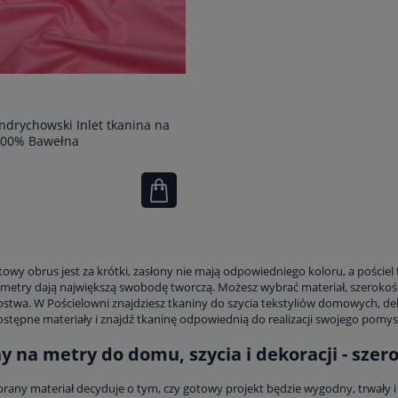
drychowski Inlet tkanina na
100% Bawełna
owy obrus jest za krótki, zasłony nie mają odpowiedniego koloru, a pości
 metry dają największą swobodę tworczą. Możesz wybrać materiał, szerokość
ępstwa. W Pościelowni znajdziesz tkaniny do szycia tekstyliów domowych, de
stępne materiały i znajdź tkaninę odpowiednią do realizacji swojego pomys
y na metry do domu, szycia i dekoracji - szer
rany materiał decyduje o tym, czy gotowy projekt będzie wygodny, trwały i e