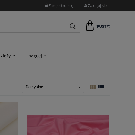
Zarejestruj się
Zaloguj się
(PUSTY)
dzieży
więcej