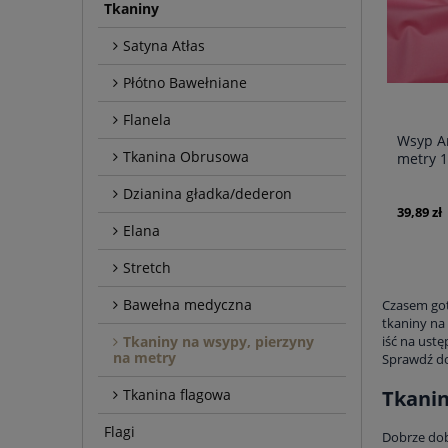
Tkaniny
Satyna Atłas
Płótno Bawełniane
Flanela
Wsyp An
Tkanina Obrusowa
metry 
Dzianina gładka/dederon
39,89 zł
Elana
Stretch
Bawełna medyczna
Czasem got
tkaniny na
Tkaniny na wsypy, pierzyny
iść na ust
na metry
Sprawdź do
Tkanin
Tkanina flagowa
Flagi
Dobrze dob