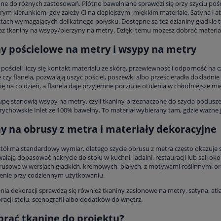
ne do różnych zastosowań. Płótno bawełniane sprawdzi się przy szyciu pośc
rym kierunkiem, gdy zależy Ci na cieplejszym, miękkim materiale. Satyna i 
ktach wymagających delikatnego połysku. Dostępne są też dzianiny gładkie 
az tkaniny na wsypy/pierzyny na metry. Dzięki temu możesz dobrać materiał 
y pościelowe na metry i wsypy na metry
 pościeli liczy się kontakt materiału ze skórą, przewiewność i odporność na 
czy flanela, pozwalają uszyć pościel, poszewki albo prześcieradła dokładni
ę na co dzień, a flanela daje przyjemne poczucie otulenia w chłodniejsze mie
pę stanowią wsypy na metry, czyli tkaniny przeznaczone do szycia poduszek
ychowskie Inlet ze 100% bawełny. To materiał wybierany tam, gdzie ważne j
y na obrusy z metra i materiały dekoracyjne
stół ma standardowy wymiar, dlatego szycie obrusu z metra często okazuje
alają dopasować nakrycie do stołu w kuchni, jadalni, restauracji lub sali o
rusowe w wersjach gładkich, kremowych, białych, z motywami roślinnymi oraz
enie przy codziennym użytkowaniu.
nia dekoracji sprawdzą się również tkaniny zasłonowe na metry, satyna, atł
racji stołu, scenografii albo dodatków do wnętrz.
brać tkaninę do projektu?