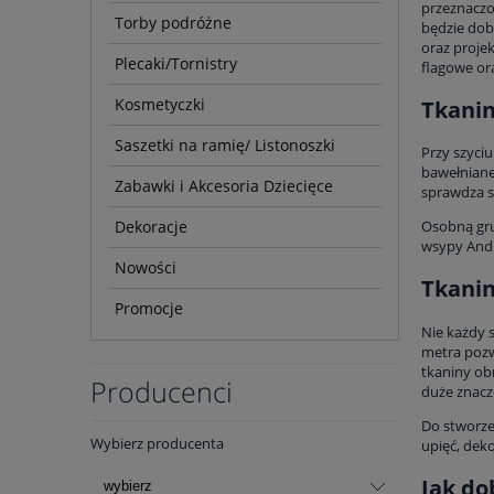
przeznaczo
Torby podróżne
będzie dob
oraz proje
Plecaki/Tornistry
flagowe or
Kosmetyczki
Tkanin
Saszetki na ramię/ Listonoszki
Przy szyciu
bawełniane 
Zabawki i Akcesoria Dziecięce
sprawdza si
Dekoracje
Osobną gru
wsypy Andr
Nowości
Tkanin
Promocje
Nie każdy 
metra pozw
tkaniny ob
Producenci
duże znacz
Do stworze
Wybierz producenta
upięć, deko
Jak do