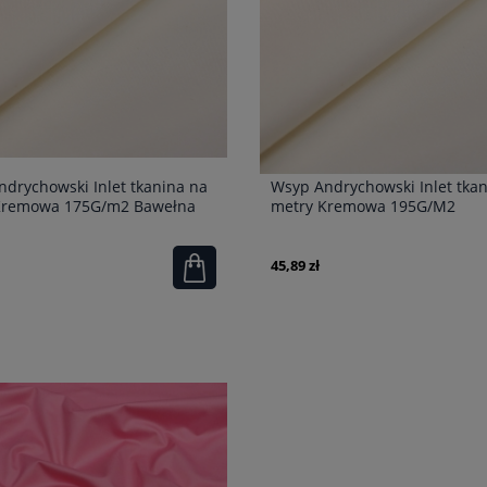
drychowski Inlet tkanina na
Wsyp Andrychowski Inlet tka
Kremowa 175G/m2 Bawełna
metry Kremowa 195G/M2
45,89 zł