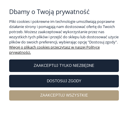
Dbamy o Twoją prywatność
Pliki cookies i pokrewne im technologie umożliwiają poprawne
działanie strony i pomagają nam dostosować ofertę do Twoich
potrzeb. Możesz zaakceptować wykorzystanie przez nas
wszystkich tych plików i przejść do sklepu lub dostosować użycie
plików do swoich preferencji, wybierając opcję "Dostosuj zgody".
Więcej o plikach cookies przeczytasz w naszej Polityce
prywatności.
ZAAKCEPTUJ TYLKO NIEZBĘDNE
DOSTOSUJ ZGODY
Walizka Kabinowa Travelite Briize 55cm S
Czarna Premium
ZAAKCEPTUJ WSZYSTKIE
619,90 zł