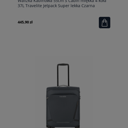
Walizka Kabinowa 55cm S Cabin miękka 4 koła
37L Travelite Jetpack Super lekka Czarna
445,90 zł