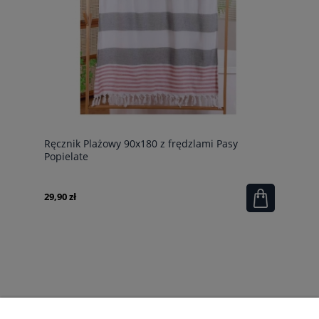
Ręcznik Plażowy 90x180 z frędzlami Pasy
Popielate
29,90 zł
POMOC